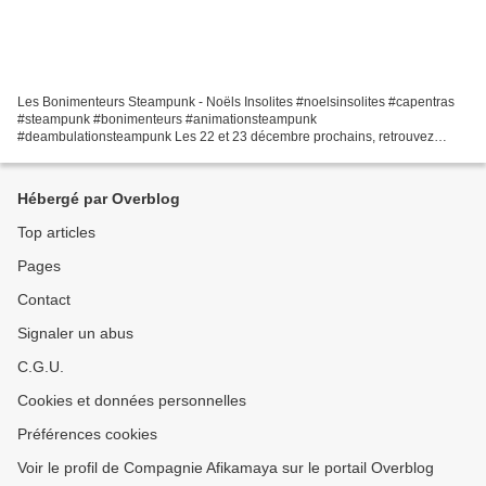
Les Bonimenteurs Steampunk - Noëls Insolites #noelsinsolites #capentras
#steampunk #bonimenteurs #animationsteampunk
#deambulationsteampunk Les 22 et 23 décembre prochains, retrouvez
Siméon Afikamayeux et sa charmante assistante Annabelle dans les rues...
Hébergé par Overblog
Top articles
Pages
Contact
Signaler un abus
C.G.U.
Cookies et données personnelles
Préférences cookies
Voir le profil de Compagnie Afikamaya sur le portail Overblog