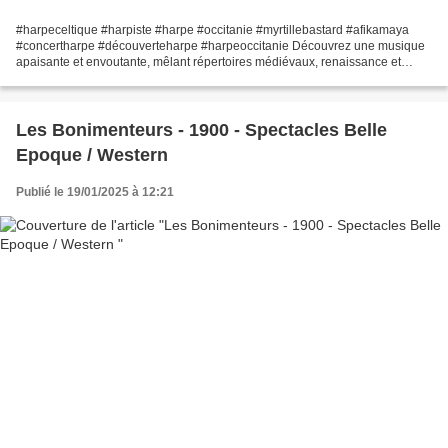
#harpeceltique #harpiste #harpe #occitanie #myrtillebastard #afikamaya
#concertharpe #découverteharpe #harpeoccitanie Découvrez une musique
apaisante et envoutante, mêlant répertoires médiévaux, renaissance et
traditionnels de tous horizons à des compositions...
Les Bonimenteurs - 1900 - Spectacles Belle
Epoque / Western
Publié le 19/01/2025 à 12:21