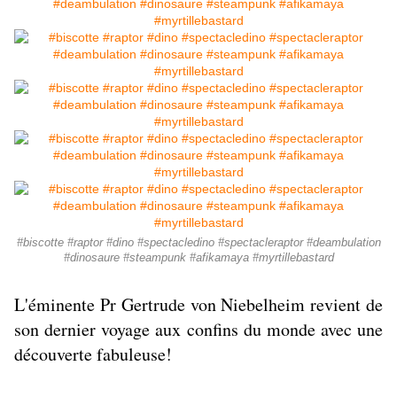
#biscotte #raptor #dino #spectacledino #spectacleraptor #deambulation
#dinosaure #steampunk #afikamaya #myrtillebastard
L'éminente Pr Gertrude von Niebelheim revient de
son dernier voyage aux confins du monde avec une
découverte fabuleuse!