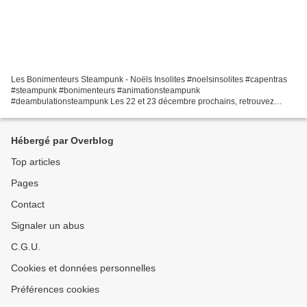
Les Bonimenteurs Steampunk - Noëls Insolites #noelsinsolites #capentras
#steampunk #bonimenteurs #animationsteampunk
#deambulationsteampunk Les 22 et 23 décembre prochains, retrouvez
Siméon Afikamayeux et sa charmante assistante Annabelle dans les rues...
Hébergé par Overblog
Top articles
Pages
Contact
Signaler un abus
C.G.U.
Cookies et données personnelles
Préférences cookies