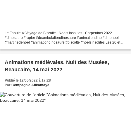
Le Fabuleux Voyage de Biscotte - Noëls insolites - Carpentras 2022
#dinosaure #raptor #deambulationdinosaure #animationdino #dinonoel
#marchédenoël #animationdinosaure #biscotte #noelsinsolites Les 20 et 21
décembre derniers, Biscotte et ses lutines ont...
Animations médiévales, Nuit des Musées,
Beaucaire, 14 mai 2022
Publié le 12/05/2022 à 17:28
Par
Compagnie Afikamaya