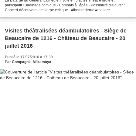
La Bâtarde du Général Comédie frivole en 3 actes Théâtre drôle et
participatif ! Badinage comique - Combats à l'épée - Possibilité d'ajouter :
Concert-découverte de Harpe celtique - #theatrederue #moliere
#beaumarchais #badinage #spectaclehistorique #grandsiecle...
Visites théâtralisées déambulatoires - Siège de
Beaucaire de 1216 - Château de Beaucaire - 20
juillet 2016
Publié le 17/07/2016 à 17:39
Par
Compagnie Afikamaya