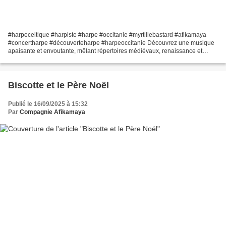
#harpeceltique #harpiste #harpe #occitanie #myrtillebastard #afikamaya
#concertharpe #découverteharpe #harpeoccitanie Découvrez une musique
apaisante et envoutante, mêlant répertoires médiévaux, renaissance et
traditionnels de tous horizons à des compositions...
Biscotte et le Père Noël
Publié le 16/09/2025 à 15:32
Par
Compagnie Afikamaya