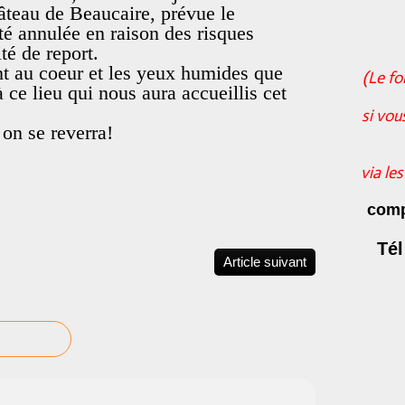
âteau de Beaucaire, prévue le
é annulée en raison des risques
ité de report.
t au coeur et les yeux humides que
(Le fo
 ce lieu qui nous aura accueillis cet
si vou
on se reverra!
via le
comp
Tél
Article suivant