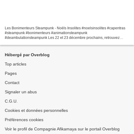
Les Bonimenteurs Steampunk - Noëls Insolites #noelsinsolites #capentras
#steampunk #bonimenteurs #animationsteampunk
#deambulationsteampunk Les 22 et 23 décembre prochains, retrouvez
Siméon Afikamayeux et sa charmante assistante Annabelle dans les rues...
Hébergé par Overblog
Top articles
Pages
Contact
Signaler un abus
C.G.U.
Cookies et données personnelles
Préférences cookies
Voir le profil de Compagnie Afikamaya sur le portail Overblog