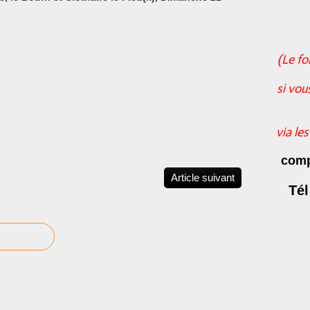
(Le fo
si vou
via le
comp
Article suivant
Tél