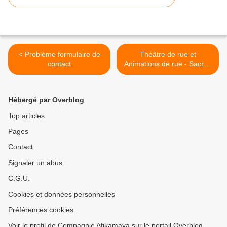
< Problème formulaire de
Théâtre de rue et
contact
Animations de rue - Sacrés
Week-ends - Béziers 2015
>
Hébergé par Overblog
Top articles
Pages
Contact
Signaler un abus
C.G.U.
Cookies et données personnelles
Préférences cookies
Voir le profil de Compagnie Afikamaya sur le portail Overblog