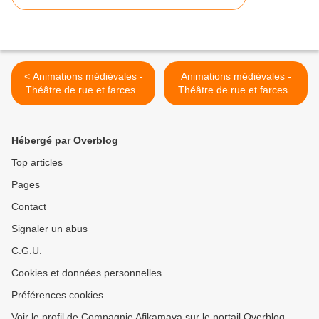
< Animations médiévales -
Animations médiévales -
Théâtre de rue et farces -
Théâtre de rue et farces -
Sacrés Week-ends -
Sacrés Week-ends -
Béziers - 10 Octobre 2015
Béziers - 24 Octobre 2015
>
Hébergé par Overblog
Top articles
Pages
Contact
Signaler un abus
C.G.U.
Cookies et données personnelles
Préférences cookies
Voir le profil de Compagnie Afikamaya sur le portail Overblog