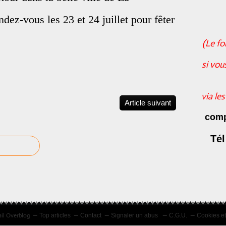
ez-vous les 23 et 24 juillet pour fêter
(Le fo
si vou
via le
Article suivant
comp
Tél
ail Overblog
Top articles
Contact
Signaler un abus
C.G.U.
Cookies e