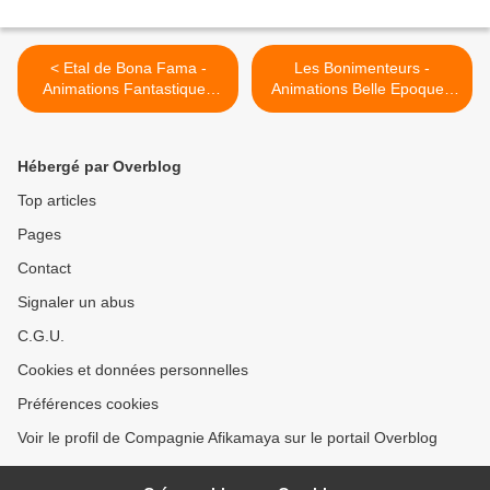
< Etal de Bona Fama -
Les Bonimenteurs -
Animations Fantastiques
Animations Belle Epoque -
Sorcière - Théâtre - Fête
Les Botanilles - Ansouis -
des Sorcières de
14 mai 2017 >
Châteaurenard - 29 octobre
Hébergé par Overblog
2016
Top articles
Pages
Contact
Signaler un abus
C.G.U.
Cookies et données personnelles
Préférences cookies
Voir le profil de Compagnie Afikamaya sur le portail Overblog