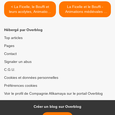
< La Ficelle, le Bouffi et
La Ficelle et le Bouffi -
leurs acolytes, Animations
Animations médiévales -
médiévales - Fête
Festival FrancÔcéanie -
médiévale des Caritats,
Mont Dore - Nouvelle
Béziers, 25 mai 2017
Calédonie - 21 octobre
Hébergé par Overblog
2017 >
Top articles
Pages
Contact
Signaler un abus
C.G.U.
Cookies et données personnelles
Préférences cookies
Voir le profil de Compagnie Afikamaya sur le portail Overblog
Créer un blog sur Overblog