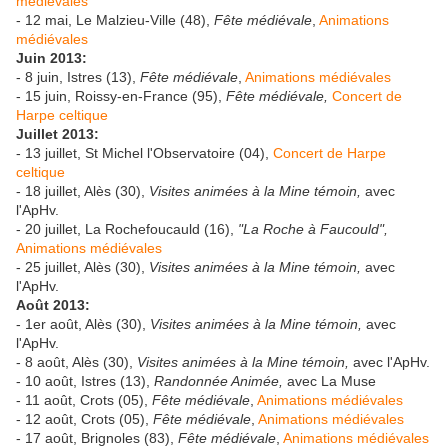
médiévales
- 12 mai, Le Malzieu-Ville (48),
Fête médiévale
,
Animations
médiévales
Juin 2013:
- 8 juin, Istres (13),
Fête médiévale
,
Animations médiévales
- 15 juin, Roissy-en-France (95),
Fête médiévale,
Concert de
Harpe celtique
Juillet 2013:
- 13 juillet, St Michel l'Observatoire (04),
Concert de Harpe
celtique
- 18 juillet, Alès (30),
Visites animées à la Mine témoin,
avec
l'ApHv.
- 20 juillet, La Rochefoucauld (16),
"La Roche à Faucould",
Animations médiévales
- 25 juillet, Alès (30),
Visites animées à la Mine témoin,
avec
l'ApHv.
Août 2013:
- 1er août, Alès (30),
Visites animées à la Mine témoin,
avec
l'ApHv.
- 8 août, Alès (30),
Visites animées à la Mine témoin,
avec l'ApHv.
- 10 août, Istres (13),
Randonnée Animée,
avec La Muse
- 11 août, Crots (05),
Fête médiévale
,
Animations médiévales
- 12 août, Crots (05),
Fête médiévale
,
Animations médiévales
- 17 août, Brignoles (83),
Fête médiévale
,
Animations médiévales