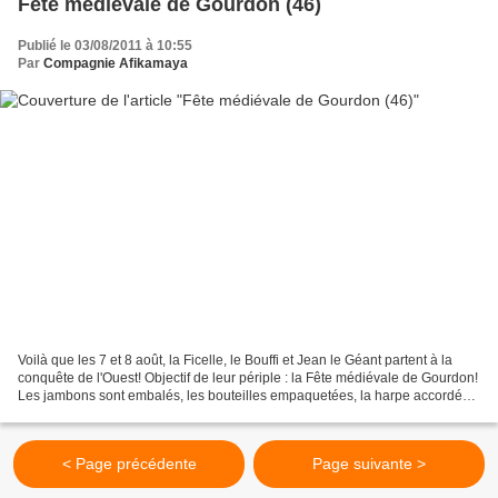
Fête médiévale de Gourdon (46)
Publié le 03/08/2011 à 10:55
Par
Compagnie Afikamaya
Voilà que les 7 et 8 août, la Ficelle, le Bouffi et Jean le Géant partent à la
conquête de l'Ouest! Objectif de leur périple : la Fête médiévale de Gourdon!
Les jambons sont embalés, les bouteilles empaquetées, la harpe accordée,
les noms d'oiseaux afikamayesques...
< Page précédente
Page suivante >