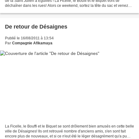
de la Saint Julien à Eguilles ! La Ficelle, le Bouffi et le Biquet vont se
déchaîner dans les rues! Alors ce weekend, sortez la tête du sac et venez
passer un bon moment!
De retour de Désaignes
Publié le 16/08/2011 à 13:54
Par
Compagnie Afikamaya
La Ficelle, le Bouffi et le Biquet se sont drôlement bien amusés en cette belle
ville de Désaignes! Ils ont retrouvé nombre d'anciens amis, s'en sont fait
encore plus de nouveaux, et si ce n'eut été le léger désagrément qu'a pu