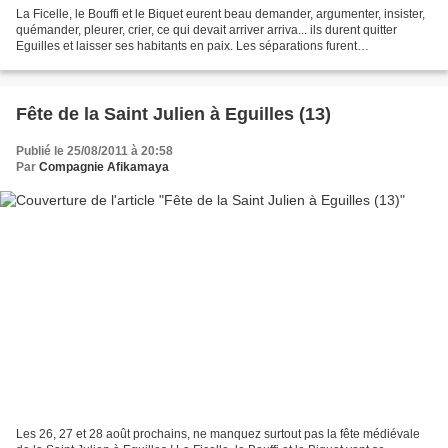
La Ficelle, le Bouffi et le Biquet eurent beau demander, argumenter, insister,
quémander, pleurer, crier, ce qui devait arriver arriva... ils durent quitter
Eguilles et laisser ses habitants en paix. Les séparations furent
douloureuses, autant que les...
Fête de la Saint Julien à Eguilles (13)
Publié le 25/08/2011 à 20:58
Par
Compagnie Afikamaya
Les 26, 27 et 28 août prochains, ne manquez surtout pas la fête médiévale