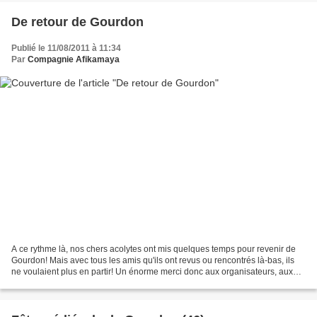
De retour de Gourdon
Publié le 11/08/2011 à 11:34
Par
Compagnie Afikamaya
A ce rythme là, nos chers acolytes ont mis quelques temps pour revenir de
Gourdon! Mais avec tous les amis qu'ils ont revus ou rencontrés là-bas, ils
ne voulaient plus en partir! Un énorme merci donc aux organisateurs, aux
autres compagnies et surtout,...