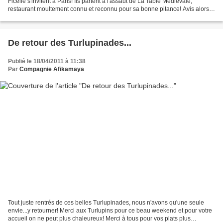
Ficelle s'invitent à Paris! Ils partent à l'assaut de La Table Médiévale,
restaurant moultement connu et reconnu pour sa bonne pitance! Avis alors à
tous les Parisiens de souche...
De retour des Turlupinades...
Publié le 18/04/2011 à 11:38
Par
Compagnie Afikamaya
Tout juste rentrés de ces belles Turlupinades, nous n'avons qu'une seule
envie...y retourner! Merci aux Turlupins pour ce beau weekend et pour votre
accueil on ne peut plus chaleureux! Merci à tous pour vos plats plus