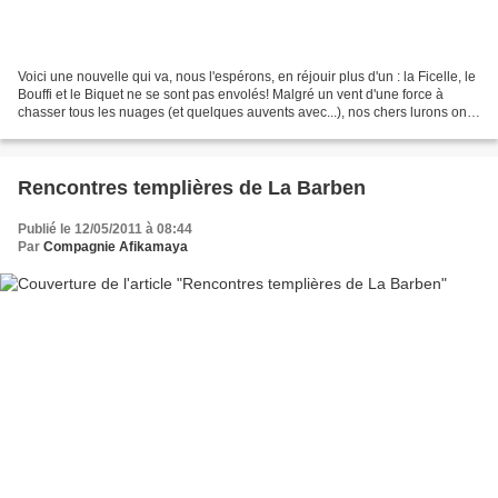
Voici une nouvelle qui va, nous l'espérons, en réjouir plus d'un : la Ficelle, le
Bouffi et le Biquet ne se sont pas envolés! Malgré un vent d'une force à
chasser tous les nuages (et quelques auvents avec...), nos chers lurons ont
débordé d'ardeur et...
Rencontres templières de La Barben
Publié le 12/05/2011 à 08:44
Par
Compagnie Afikamaya