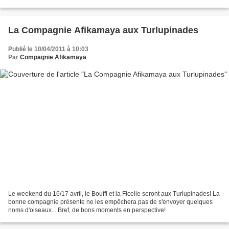
succulents les uns que les autres,...
La Compagnie Afikamaya aux Turlupinades
Publié le 10/04/2011 à 10:03
Par
Compagnie Afikamaya
Le weekend du 16/17 avril, le Bouffi et la Ficelle seront aux Turlupinades! La
bonne compagnie présente ne les empêchera pas de s'envoyer quelques
noms d'oiseaux... Bref, de bons moments en perspective!